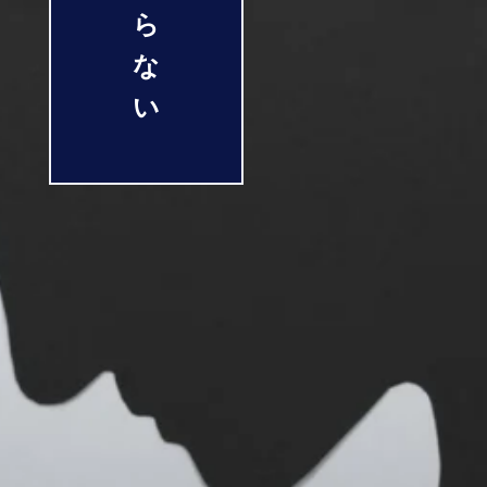
ら
な
い