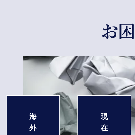
お困
海
現
外
在