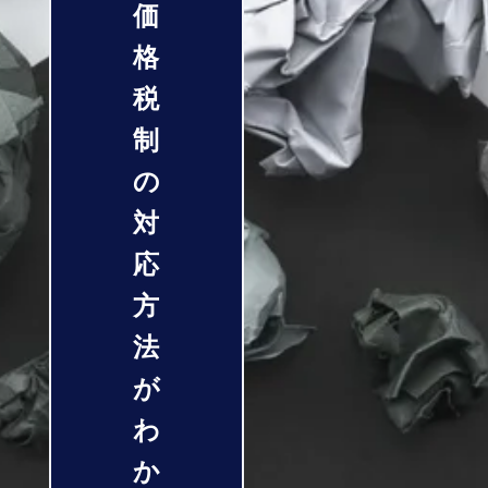
価
格
税
制
の
対
応
方
法
が
わ
か