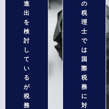
進
の
出
税
を
理
検
士
討
で
し
は
て
国
い
際
る
税
が
務
税
に
務
対