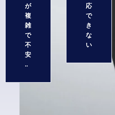
が
応
複
で
雑
き
で
な
不
い
安
..