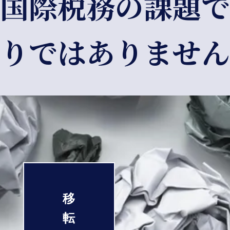
国際税務の課題で
りではありません
移
転