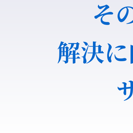
そ
解決に