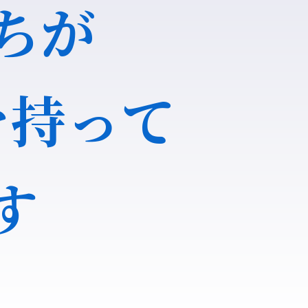
ちが
を持って
す