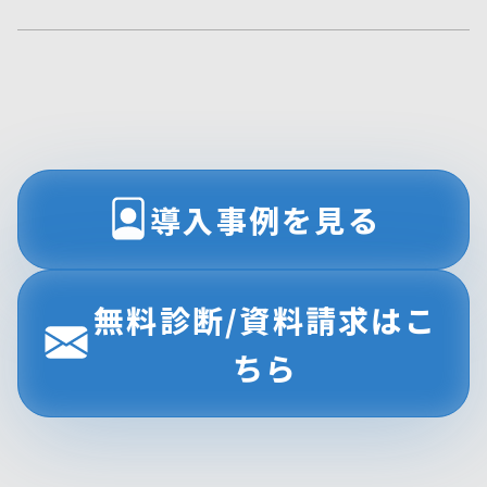
塔」となることです。
場所を理由に諦める必要はございません
ログ解析などの原因調査は我々が直接行
ご相談いただいた内容が外部に漏れるこ
ので、ご安心ください。
いますが、具体的な復旧作業は、貴社の
とは決してありません。厳格な守秘義務
担当者様や日頃お付き合いのあるITベン
をお約束します。
ダー様と緊密に連携し、我々が的確に指
元サイバー捜査官としての職務経歴に懸
示を出す形で進めます。
けて、お客様からお預かりした情報は、
誰が何をすべきか明確にし、一丸となっ
導入事例を見る
法廷で証拠を扱うのと同等、最高水準の
て解決にあたりますのでご安心くださ
機密性をもって取り扱うことを固く誓い
い。
ます。
無料診断/資料請求はこ
ちら