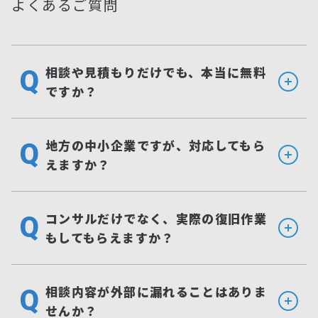
よくあるご質問
相談や見積もりだけでも、本当に無料
ですか？
はい、もちろんです。
地方の中小企業ですが、対応してもら
初回のご相談から、貴社の状況をヒアリ
えますか？
ングしたうえでの調査計画・お見積もり
のご提示まで、費用は一切いただきませ
はい、日本全国どこでも対応可能です。
コンサルだけでなく、実際の復旧作業
ん。
オンラインでのヒアリングや遠隔での初
もしてもらえますか？
私どもの提案にご納得いただき、ご契約
期対応はもちろん、必要に応じて専門家
いただくまでは料金は発生しませんの
が現地へ駆けつけます。
私たちの主な役割は、貴社の状況を正確
で、どうぞ安心してご連絡ください。
相談内容が外部に漏れることはありま
実際に、これまでご依頼いただいたお客
に分析し、最短での正常化へ導く「司令
せんか？
様の半数以上が首都圏外の企業様です。