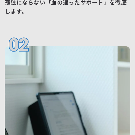
孤独にならない「血の通ったサポート」を徹底
します。
02
02