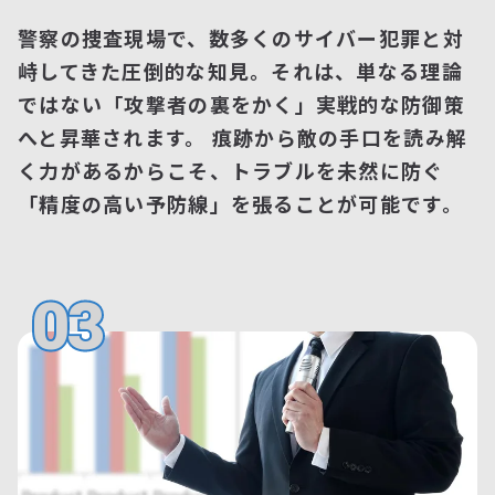
警察の捜査現場で、数多くのサイバー犯罪と対
峙してきた圧倒的な知見。それは、単なる理論
ではない「攻撃者の裏をかく」実戦的な防御策
へと昇華されます。 痕跡から敵の手口を読み解
く力があるからこそ、トラブルを未然に防ぐ
「精度の高い予防線」を張ることが可能です。
03
03