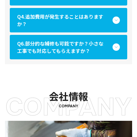
Q4.追加費用が発生することはあります
か？
Q6.部分的な補修も可能ですか？小さな
工事でも対応してもらえますか？
会社情報
COMPANY
COMPANY