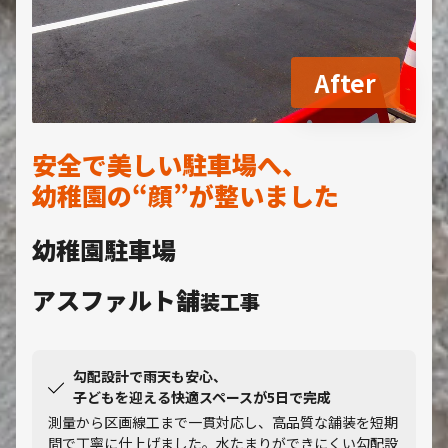
After
安全で美しい駐車場へ、
幼稚園の“顔”が整いました
幼稚園駐車場
アスファルト舗
装工事
勾配設計で雨天も安心、
子どもを迎える快適スペースが5日で完成
測量から区画線工まで一貫対応し、高品質な舗装を短期
間で丁寧に仕上げました。水たまりができにくい勾配設