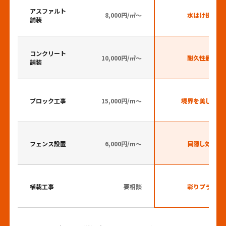
アスファルト
8,000円/㎡～
水はけ抜群
舗装
コンクリート
10,000円/㎡～
耐久性最強
舗装
ブロック工事
15,000円/m～
境界を美しく
フェンス設置
6,000円/m～
目隠し効果
植栽工事
要相談
彩りプラス