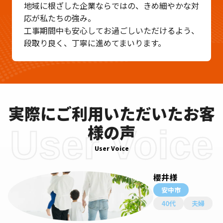
地域に根ざした企業ならではの、きめ細やかな対
応が私たちの強み。
工事期間中も安心してお過ごしいただけるよう、
段取り良く、丁寧に進めてまいります。
実際にご利用いただいたお客
様の声
User Voice
User Voice
櫻井様
安中市
40代
夫婦