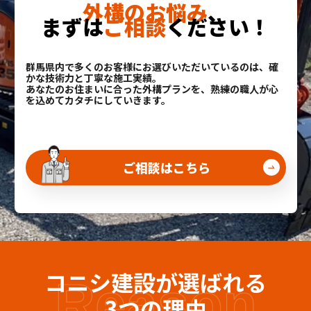
外構のお悩み
、
まずは
ご相談
ください！
群馬県内で多くのお客様にお選びいただいているのは、確
かな技術力と丁寧な施工実績。
あなたのお住まいに合った外構プランを、熟練の職人が心
を込めてカタチにしていきます。
ご相談はこちら
コニシ建設が選ばれる
Reason
3つの理由