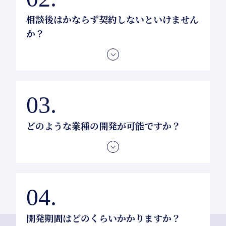
寧にご説明いたします。
相談後はかならず契約しないといけません
か？
そんなことはありません。無料のご相談やお見積も
り後は、お持ち帰りいただきじっくりご検討いただ
いて構いません。
どのような業種の開発が可能ですか？
過去には転職支援やアパレル・中古車販売・IoT・
教育・物流など、さまざまな業種での開発を手がけ
てきました。まずはお気軽にご相談ください。
開発期間はどのくらいかかりますか？