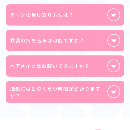
未修正データ： 撮影当日の夜または翌日の朝にお渡
データの受け取り方法は？
しします。
修正済みデータは、通常6〜8日ほどでお届けしま
す。
Google Drive（ダウンロード形式）にてお送りいた
※お急ぎ仕上げ（1〜2日以内）をご希望の場合は追
衣装の持ち込みは可能ですか？
します。
加料金にて承ります。
はい、可能です。お気に入りのお洋服をお持ち込み
ヘアメイクはお願いできますか？
いただくか、プランに含まれる無料レンタル衣装も
ご利用いただけます。
はい、プロのヘアメイクスタッフが担当いたします
撮影にはどのくらい時間がかかります
ので、当日はノーメイクでお越しいただいても大丈夫
か？
です。
ご希望のヘアスタイルの写真などがあれば、ぜひご
ヘアメイクが含まれるプランの場合、お支度と撮影
持参ください。
を合わせて約3時間〜となります（お子様のご機嫌や
プラン内容により前後します）。