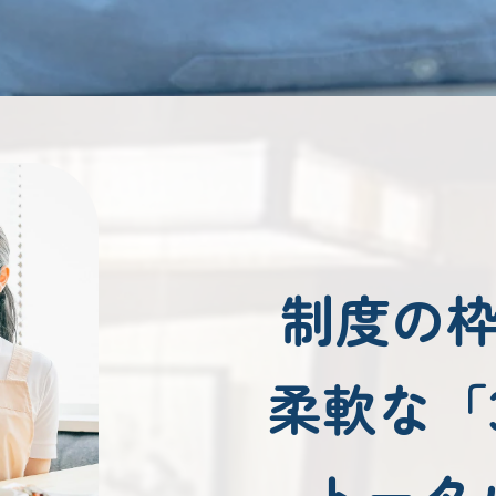
制度の
柔軟な「
トータ