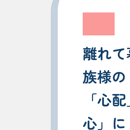
離れて
族様の
「心配
心」に