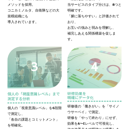
メソッドを採用。
当サービスのタイプ分けは、8つと
コニカミノルタ、自衛隊などの大
明確です。
規模組織にも
「腑に落ちやすい」と評価されて
導入されています。
おり、
お互いの強みと弱みを理解し、
補完しあえる関係構築を促しま
す。
3
4
研修効果を
個人の「視座意識レベル」まで
明確にデータ化
測定する分析
研修後の「働きがい」を「サイノ
個人の「視座意識レベル」を6段階
ウサーベイ」で測定。
で測定し、
研修を「やって終わり」にせず、
「各自の課題とコミットメント」
効果をA〜Eレベルで可視化し、
を明確化。