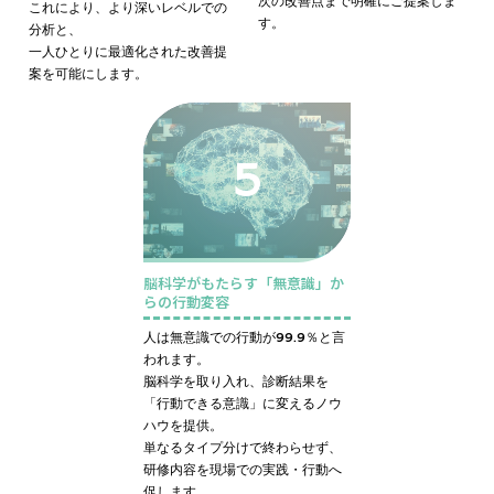
次の改善点まで明確にご提案しま
これにより、より深いレベルでの
す。
分析と、
一人ひとりに最適化された改善提
案を可能にします。
5
脳科学がもたらす「無意識」か
らの行動変容
人は無意識での行動が99.9％と言
われます。
脳科学を取り入れ、診断結果を
「行動できる意識」に変えるノウ
ハウを提供。
単なるタイプ分けで終わらせず、
研修内容を現場での実践・行動へ
促します。