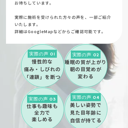
お待ちしています。
実際に施術を受けられた方々の声を、一部ご紹介
いたします。
詳細はGoogleMapなどからご確認可能です。
実際の声 01
実際の声 02
慢性的な
睡眠の質が上がり
痛み・しびれの
朝の目覚めが
変わる
「連鎖」を断つ
実際の声 04
実際の声 03
美しい姿勢で
仕事も趣味も
全力で
見た目年齢に
楽しめる
自信が持てる