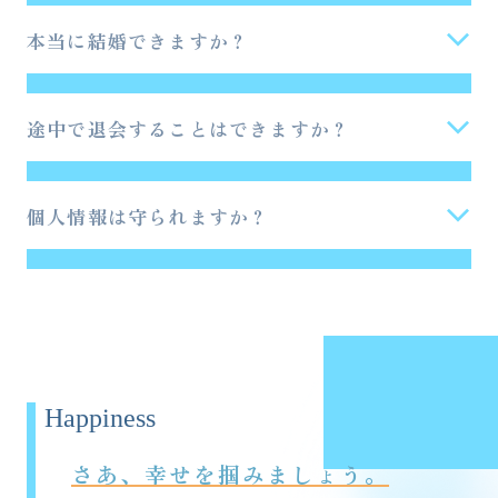
しますのでご安心ください。
サービス内容を丁寧にご説明したうえで、お客
本当に結婚できますか？
様の意思を尊重しています。ご納得いただけな
「必ずできます」というお約束はできません
いまま、手続きを進めることはありません。
が、
多くの会員様が1
年以内のご成婚を叶えてい
途中で退会することはできますか？
る
のは事実です。
ご希望に沿ったパートナーと
はい、いつでも可能です。
活動のペースや気持ち
出会えるように全力でサポートします。
の変化は当然のこと。所定のお手続きをしてい
個人情報は守られますか？
ただければ、ご自身のタイミングで活動を終了
はい、会員様のプライバシー保護を第一に考
できますので、ご安心ください。
え、情報は厳重に管理しております。詳しくは
プライバシーポリシーをご覧ください。
Happiness
さあ、幸せを掴みましょう。