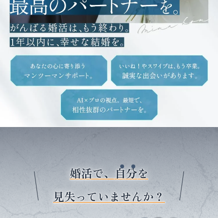
婚活で、
自
分
を
見失っていませんか？