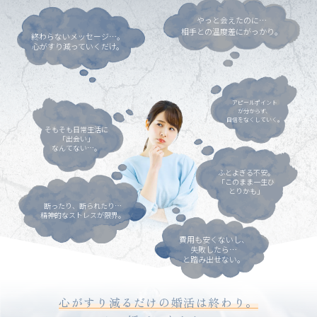
やっと会えたのに…
相手との温度差にがっかり。
終わらないメッセージ…。
心がすり減っていくだけ。
アピールポイント
が分からず、
自信をなくしていく。
そもそも日常生活に
「出会い」
なんてない…。
ふとよぎる不安。
「このまま一生ひ
とりかも」
断ったり、断られたり…
精神的なストレスが限界。
費用も安くないし、
失敗したら…
と踏み出せない。
心がすり減るだけの婚活は終わり。