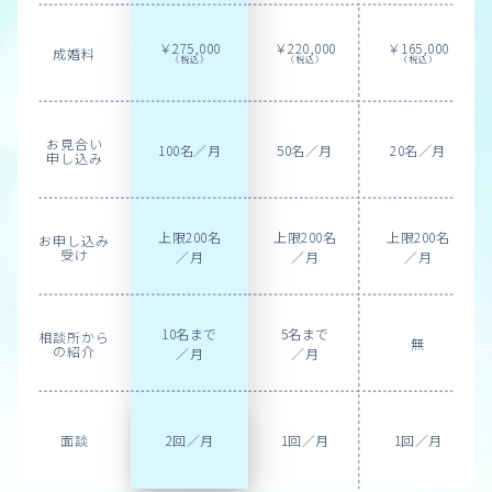
￥275,000
￥220,000
￥165,000
成婚料
（税込）
（税込）
（税込）
お見合い
100名／月
50名／月
20名／月
申し込み
上限200名
上限200名
上限200名
お申し込み
受け
／月
／月
／月
10名まで
5名まで
相談所から
無
の紹介
／月
／月
2回／月
1回／月
1回／月
面談