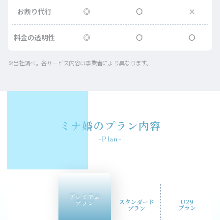
お断り代行
◎
〇
×
料金の透明性
◎
〇
〇
※当社調べ。各サービス内容は事業者により異なります。
ミナ婚のプラン内容
Plan
プレミアム
スタンダード
U29
プラン
プラン
プラン