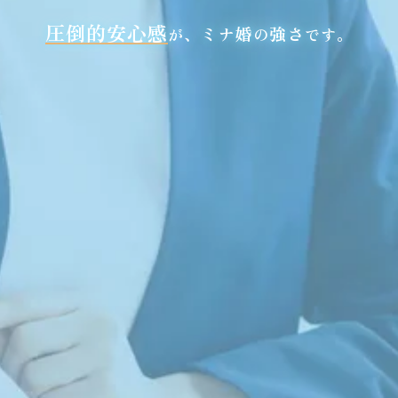
圧倒的安心感
ミナ婚
強さ
が、
の
です。