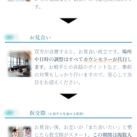
す。
5
お見合い
双方が合意すると、お見合い成立です。
場所
や日時の調整はすべて
カウンセラーが代行
し
ます。
お相手との会話のポイントなど、事前
の対策もしっかり行いますので、安心して当
日をお迎えください。
6
仮交際
（お相手を見極める期間）
お見合い後、お互いが「また会いたい」と感
じたら仮交際がスタート。
この期間は
複数人