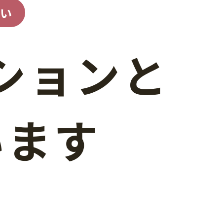
い
ションと
います