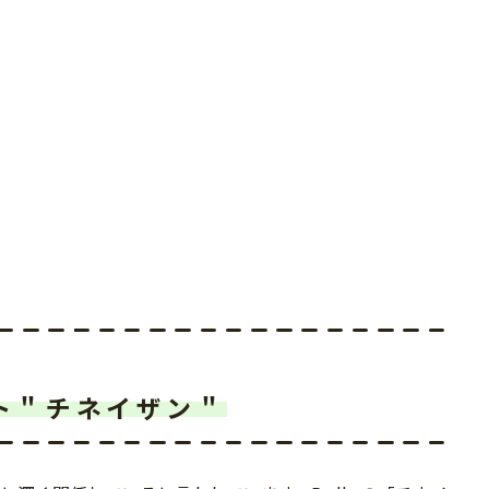
ト＂チネイザン＂