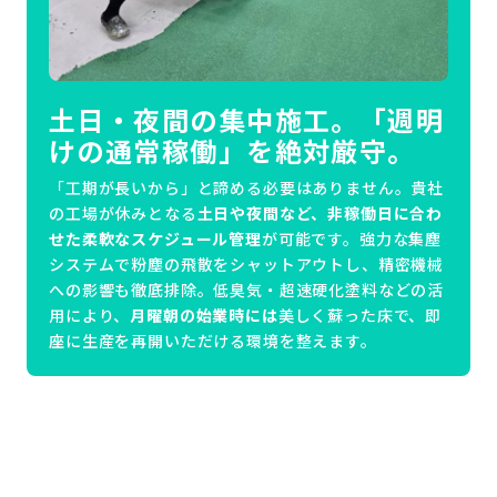
土日・夜間の集中施工。「週明
けの通常稼働」を絶対厳守。
「工期が長いから」と諦める必要はありません。貴社
の工場が休みとなる
土日や夜間など、非稼働日に合わ
せた柔軟なスケジュール管理
が可能です。強力な集塵
システムで粉塵の飛散をシャットアウトし、精密機械
への影響も徹底排除。低臭気・超速硬化塗料などの活
用により、
月曜朝の始業時には
美しく蘇った床で、即
座に生産を再開いただける環境を整えます。