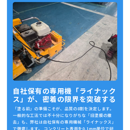
自社保有の専用機「ライナック
ス」が、密着の限界を突破する
「塗る前」の準備こそが、品質の8割を決定します。
一般的な工法では不十分になりがちな「旧塗膜の撤
去」も、弊社は自社保有の専用機械「ライナックス」
で徹底します。 コンクリート表面を0.1mm単位で研