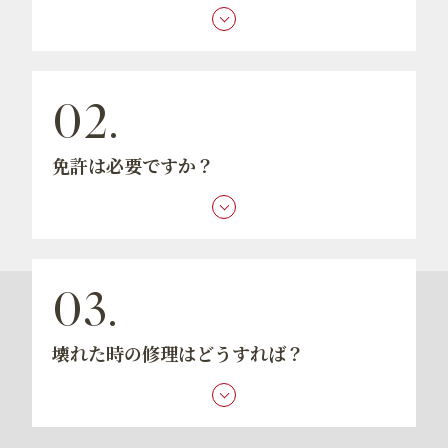
40Vmaxシリーズに対応しています。お手持ちの容
量に合わせて使用可能です。
免許は必要ですか？
原付一種の免許が必要です（普通自動車免許に付帯
しています）。
壊れた時の修理はどうすれば？
電気系統は当店で対応可能です。自転車部品は一般
の自転車店で整備いただけます。