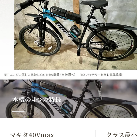
本機の4つの特長
マキタ40Vmax
クラス最