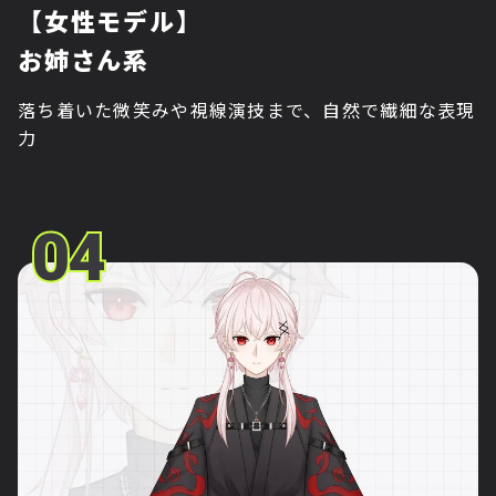
【女性モデル】
お姉さん系
落ち着いた微笑みや視線演技まで、自然で繊細な表現
力
04
04