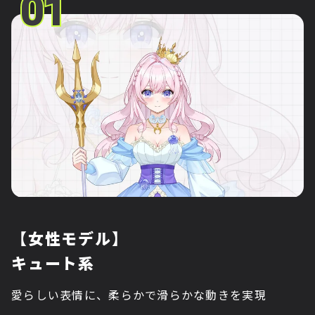
01
01
【女性モデル】
キュート系
愛らしい表情に、柔らかで滑らかな動きを実現