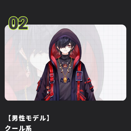
02
02
【男性モデル】
クール系