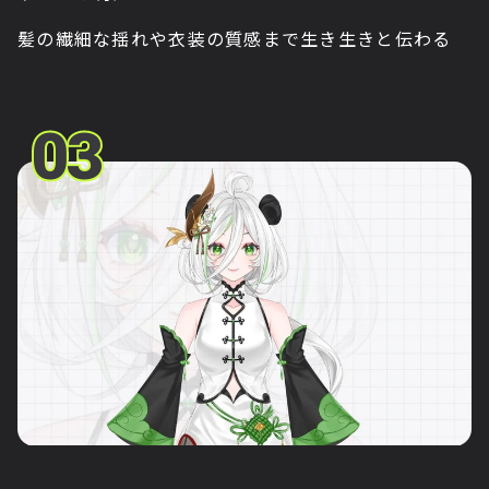
髪の繊細な揺れや衣装の質感まで生き生きと伝わる
03
03