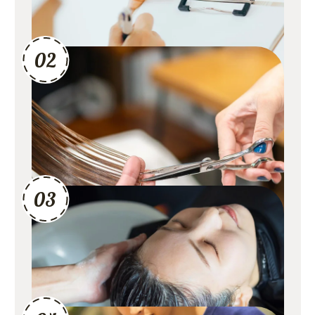
安心のマンツーマン施術
02
カウンセリングを担当したスタイリストが、仕上げまで
責任をもって施術します。理想のスタイルを叶えられる
よう、豊富な経験と技術を活かし、お客様の髪質の魅力
を最大限に引き出します。
リラックスできるシャンプー
03
フルフラットのシャンプー台で、心身ともにリラック
ス。頭皮や髪の状態に合わせたシャンプーとトリートメ
ントで、髪の芯から健やかに整えます。
仕上げ＆ホームケアアドバイス