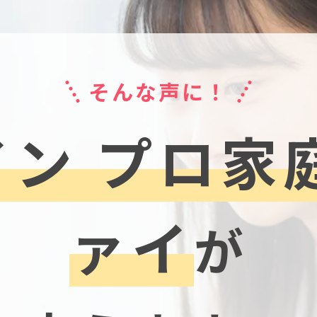
そんな声に！
ン プロ家
ァイ
が