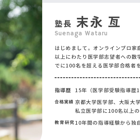
末永 亙
塾長
Suenaga Wataru
はじめまして。オンラインプロ家庭
以上にわたり医学部志望者への数
でに100名を超える医学部合格者
指導歴
15年（医学部受験指導歴1
京都大学医学部、大阪大
合格実績
私立医学部に100名以上
10年間の指導経験から独
教育研究