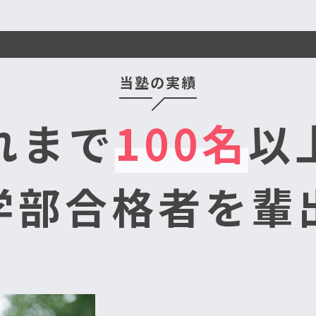
当塾の実績
れまで
100名
以
学部合格者を輩