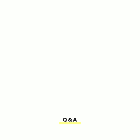
新規顧客を獲得したい
WEB広告を始めたいが専任がいないため、
進められない
月に数百万円も使わずにできるだけ安く
WEB集客したい
簡易的なLPではなく、今後も使い続けられる
LPを作りたい
広告運用だけをお願いしたが、思うような
結果が得られなかった
次に活かせるようなデータも取れずにやって
終わりになってしまった
Q&A