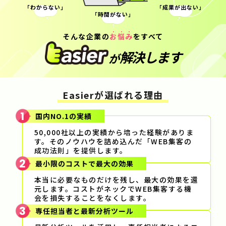
「わからない」
「成果が出ない」
「時間がない」
そんな企業の
お
悩
み
をすべて
解決します
が
Easierが選ばれる理由
1
国内NO.1の実績
50,000社以上の実績から培った経験がありま
す。
そのノウハウを詰め込んだ「WEB集客の
成功法則」を提供します。
2
最小限のコストで最大の効果
本当に必要なものだけを残し、最大の効果を還
元します。
コストがネックでWEB集客する機
会を損失することをなくします。
3
専任担当者と最新分析ツール