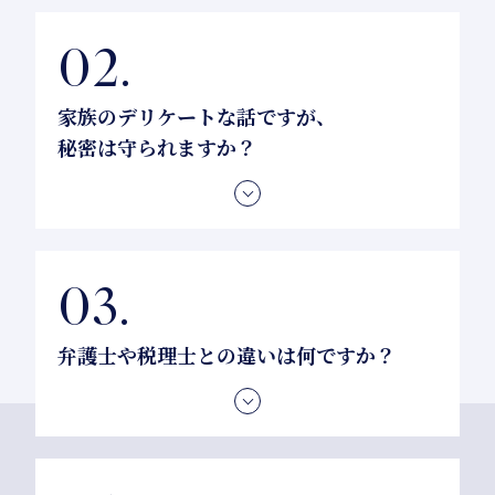
上で、ご依頼ください。
家族のデリケートな話ですが、
秘密は守られますか？
はい。行政書士には法律で定められた守秘義務がご
ざいます。ご相談内容が外部に漏れることは決して
ありません。
弁護士や税理士との違いは何ですか？
行政書士は、遺産分割協議書や遺言書の作成を主に
行います。もし裁判や相続税申告が必要な場合は、
ご希望に合わせて、他士業者をご紹介いたします