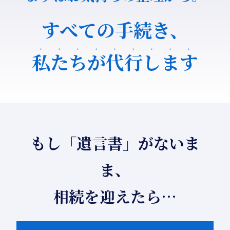
すべての手続き、
私
た
ち
が
代
行
し
ま
す
もし「遺言書」がないま
ま、
相続を迎えたら…