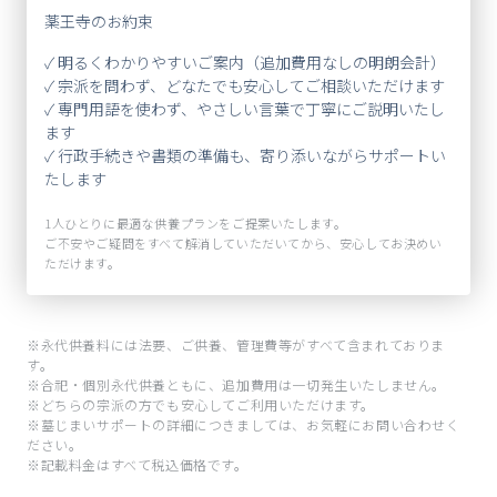
薬王寺のお約束
✓ 明るくわかりやすいご案内（追加費用なしの明朗会計）
✓ 宗派を問わず、どなたでも安心してご相談いただけます
✓ 専門用語を使わず、やさしい言葉で丁寧にご説明いたし
ます
✓ 行政手続きや書類の準備も、寄り添いながらサポートい
たします
1人ひとりに最適な供養プランをご提案いたします。
ご不安やご疑問をすべて解消していただいてから、安心してお決めい
ただけます。
※永代供養料には法要、ご供養、管理費等がすべて含まれておりま
す。
※合祀・個別永代供養ともに、追加費用は一切発生いたしません。
※どちらの宗派の方でも安心してご利用いただけます。
※墓じまいサポートの詳細につきましては、お気軽にお問い合わせく
ださい。
※記載料金はすべて税込価格です。