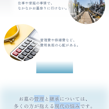
仕事や家庭の事情で、
なかなかお墓参りに行けない。
管理費や修繕費など、
費用負担の心配がある。
お墓の
管理
と
継承
については、
多くの方が抱える
現代の悩み
です。