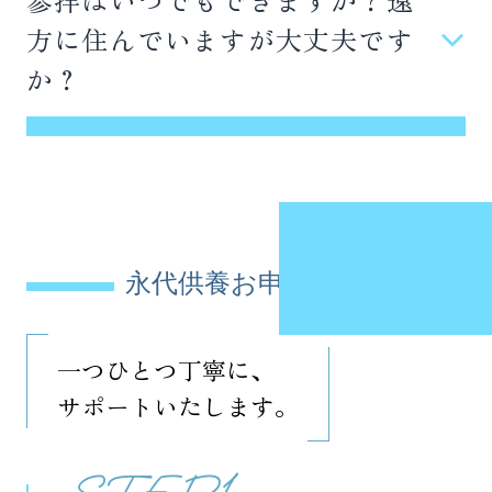
①無料相談でご希望をお聞きする
方に住んでいますが大丈夫です
②ご希望に応じて現地見学
か？
③最適なプランを決定してお申込み
ご参拝時間は5:00～21:00です。遠方にお住まい
④墓じまいが必要な場合は手続きをサポート
の方も安心してご利用いただけます。年に数回程
⑤心を込めた納骨・供養式の実施
度しかお参りできない方にも配慮した永代供養
⑥納骨後も継続的なアフターフォロー
プランをご用意しております。お花やお線香など
のお供物も自由にお供えいただけます。
女性住職が各段階で丁寧にサポートしますの
永代供養お申込みの流れ
で、安心してお任せください。
一つひとつ丁寧に、
サポートいたします。