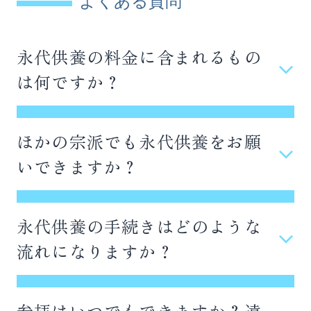
よくある質問
永代供養の料金に含まれるもの
は何ですか？
表示料金には、永代供養料、納骨料、初回法要
料、管理費（永代分）がすべて含まれておりま
ほかの宗派でも永代供養をお願
す。追加費用は一切発生いたしません。お支払い
いできますか？
は現金にて対応しておりますのでご用意をお願
はい、宗派を問わずお受けしております。薬王寺
いいたします。
は高野山真言宗ですが、他宗派の方も安心して
永代供養の手続きはどのような
ご利用いただけます。それぞれのご家庭の宗教観
流れになりますか？
を尊重し、「永代」というお言葉通り、お寺が
永代供養は6つのステップで進めてまいります。
続く限り丁寧にご供養を続けてまいります。どう
ぞご安心ください。
参拝はいつでもできますか？遠