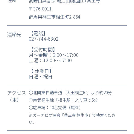
高野山真言宗 堀江山(護国山) 薬王寺
〒376-0011
群馬県桐生市相生町2-864
【電話】
連絡先
027-744-6302
【受付時間】
月〜金曜：9:00〜17:00
土曜：12:00〜17:00
【 休業日】
日曜・祝日
アクセス
〇北関東自動車道「太田桐生IC」より約20分
（車）
〇東武桐生線「相生駅」より車で5分
〇駐車場：10台完備（無料）
※カーナビの場合「薬王寺 桐生市」で検索くださ
い。