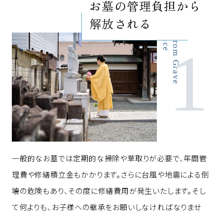
e
F
r
e
e
d
o
m
f
r
o
m
G
r
a
v
e
M
a
i
n
t
e
n
a
n
c
お墓の管理負担から
解放される
一般的なお墓では定期的な掃除や草取りが必要で、年間管
理費や修繕積立金もかかります。さらに台風や地震による倒
壊の危険もあり、その度に修繕費用が発生いたします。そし
て何よりも、お子様への継承をお願いしなければなりませ