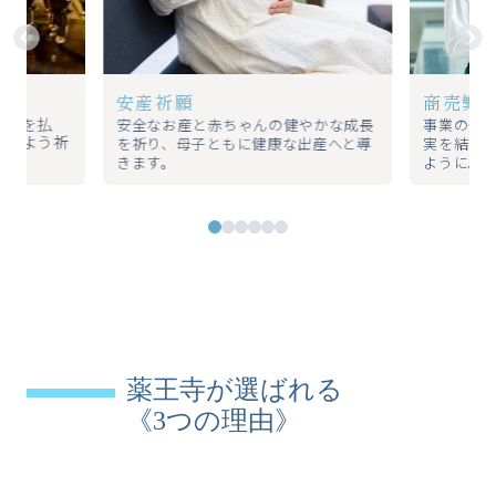
安産祈願
商売繁
厄災を払
安全なお産と赤ちゃんの健やかな成長
事業の発
れるよう祈
を祈り、母子ともに健康な出産へと導
実を結び
きます。
ように。
薬王寺が選ばれる
《3つの理由》