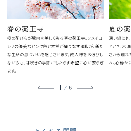
春の薬王寺
夏の薬
桜の花びらが境内を美しく彩る春の薬王寺。ソメイヨ
深い緑に包
シノの優美なピンク色と本堂が織りなす調和が、新た
ととき。木
な生命の息づかいを感じさせます。故人様をお偲びし
さから離れ
ながらも、芽吹きの季節がもたらす希望に心が安らぎ
れ、心静か
ます。
1
/
6