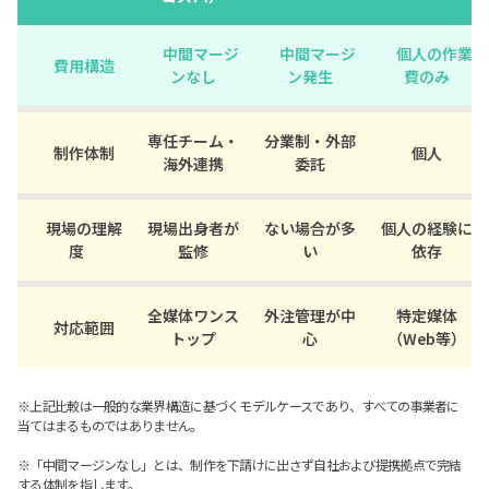
中間マージ
中間マージ
個人の作業
費用構造
ンなし
ン発生
費のみ
専任チーム・
分業制・外部
制作体制
個人
海外連携
委託
現場の理解
現場出身者が
ない場合が多
個人の経験に
度
監修
い
依存
全媒体ワンス
外注管理が中
特定媒体
対応範囲
トップ
心
（Web等）
※上記比較は一般的な業界構造に基づくモデルケースであり、すべての事業者に
当てはまるものではありません。
※「中間マージンなし」とは、制作を下請けに出さず自社および提携拠点で完結
する体制を指します。