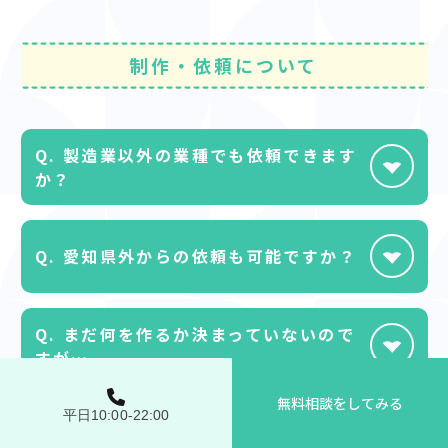
制作・依頼について
Q. 製造業以外の業種でも依頼できます
か？
はい、可能です。製造業での実績が豊富ですが、物
Q. 愛知県外からの依頼も可能ですか？
流、食品、卸売、建設など、現場を持つ企業様を中
心に幅広い業種に対応しております。
名古屋を拠点にインド・タイなど国内外幅広く対応
Q. まだ何を作るか決まっていないので
しております。フットワーク軽く貴社の工場へ伺い
すが…
ます。その他の地域に関しても、オンラインなどで柔
軟に対応可能ですのでご相談ください。
無料相談をしてみる
平日10:00-22:00
問題ございません。現状の採用課題や予算をお伺い
Q. 制作期間はどのくらいかかります
し、「パンフレットを作るべきか」「動画が良い