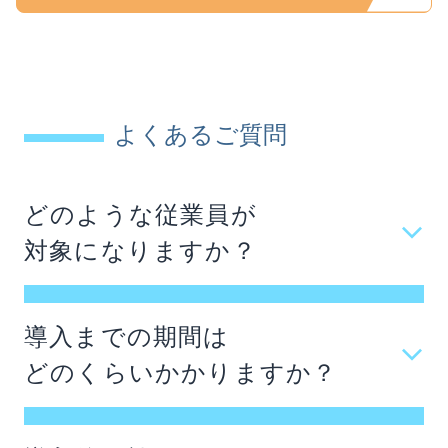
よくあるご質問
どのような従業員が
対象になりますか？
主に「妊娠・出産・育児・介護・病気」といっ
たライフイベントを経験する従業員様やそのご
導入までの期間は
家族（二親等まで）が対象です。また、管理職や
どのくらいかかりますか？
人事担当者様向けの研修・アドバイスもご提供
企業規模やニーズによって異なりますが、ヒアリ
しています。
ングからプラン設計、ご契約、従業員様への周