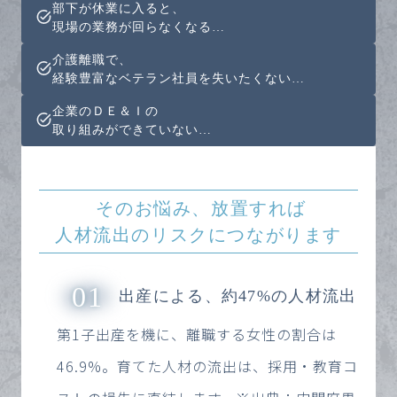
部下が休業に入ると、
現場の業務が回らなくなる…
介護離職で、
経験豊富なベテラン社員を失いたくない…
企業のＤＥ＆Ｉの
取り組みができていない…
そのお悩み、放置すれば
人材流出のリスクにつながります
01
出産による、約47%の人材流出
第1子出産を機に、離職する女性の割合は
46.9%。育てた人材の流出は、採用・教育コ