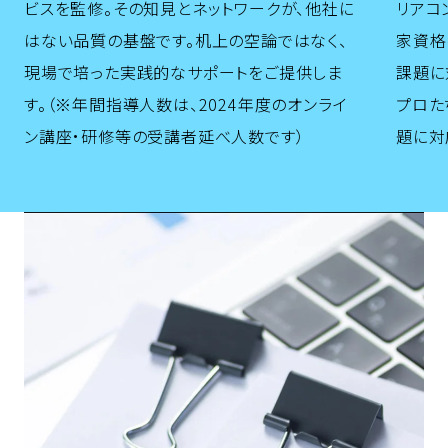
ビスを監修。その知見とネットワークが、他社に
リアコ
はない品質の基盤です。机上の空論ではなく、
家資格
現場で培った実践的なサポートをご提供しま
課題に
す。（※年間指導人数は、2024年度のオンライ
プロた
ン講座・研修等の受講者延べ人数です）
題に対