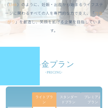
（
Link
）のように、妊娠・出産から始まるライフステ
ージに関わるすべての人を専門的な力で支え、「
つな
がり
」を創造し、笑顔を拡げる企業を目指していま
す。
料金プラン
PRICING
ライトプラ
スタンダー
プレミアム
ン
ドプラン
プラン