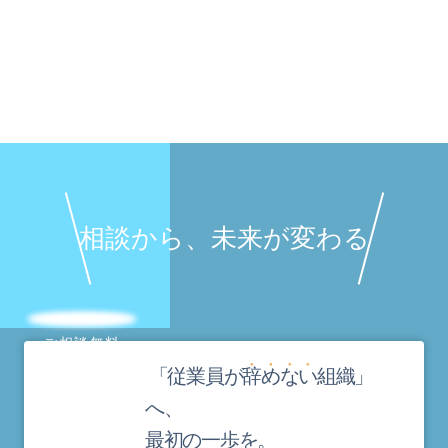
相談から、未来が変わる
ご相談無料
「従業員が
辞
め
な
い
組織」
へ、
最初の一歩を。