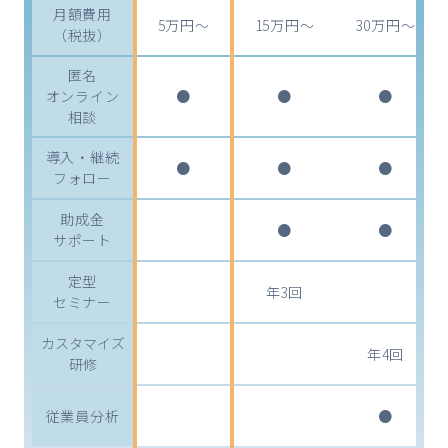
月額費用
5万円～
15万円～
30万円～
（税抜）
匿名
オンライン
●
●
●
相談
導入・継続
●
●
●
フォロー
助成金
●
●
サポート
定型
年3回
セミナー
カスタマイズ
年4回
研修
従業員分析
●