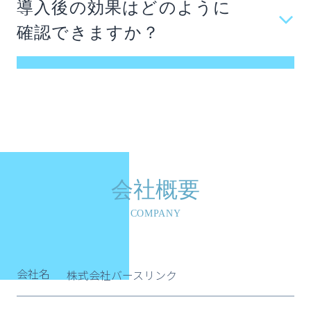
導入後の効果はどのように
知を経て、通常は数週間から1〜2ヶ月程度で運
確認できますか？
用開始が可能です。
毎月の利用状況や満足度をモニタリングして、
レポートとしてフィードバックいたします。アン
ケートや利用データを分析し、離職リスクの低
減やエンゲージメント向上などの効果を可視化
してご報告します。
※効果を保証するものではありません。
会社概要
COMPANY
会社名
株式会社バースリンク