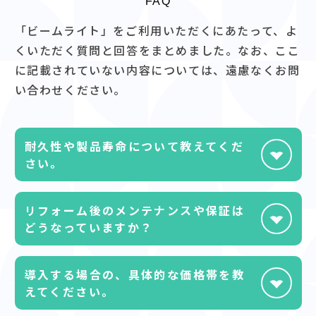
FAQ
「ビームライト」をご利用いただくにあたって、よ
くいただく質問と回答をまとめました。なお、ここ
に記載されていない内容については、遠慮なくお問
い合わせください。
耐久性や製品寿命について教えてくだ
さい。
耐久性には自信があります。約15年にわたる独自開
リフォーム後のメンテナンスや保証は
発の過程で、長寿命の部品を選定するなど、耐久性の
どうなっていますか？
向上を追求してきました。また、建築と一体化する
設計のため、一般的な照明器具のように頻繁な交換
施工後も、製作者であるビームデザイナーが責任を
導入する場合の、具体的な価格帯を教
は不要です。
持ってサポートします。12Vの低電圧で動作するシス
えてください。
テムのため、部分的なメンテナンスやパーツ交換が