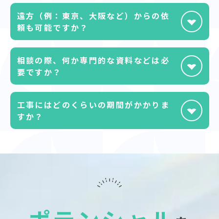
容易です 。気になる点があれば、いつでもお声がけ
完全オーダーメイドの製品のため、定価は定めてい
遠方（例：東京、大阪など）からの依
ください。
ません。10万円台から100万円以上など、料金は規
頼も可能ですか？
模やデザインによってさまざまです。ご予算やご希望
を踏まえて、詳細なお見積もりを個別にご提案いたし
はい、もちろんです。オンラインでの打ち合わせがメ
相談の際、何か専門的な資料などは必
ます。
インのため、全国どこにお住まいの方にも対応可能
要ですか？
です。設計提案から施工管理まで、確かな実績があ
り、遠方のお客様にも安心してご依頼いただいてお
特に準備する必要はありません。「こんな空間にし
工事にはどのくらいの期間がかかりま
ります。
たい」というイメージや、現状のお悩みをお聞かせ
すか？
いただくだけで十分です。もし簡単な間取り図など
をご用意いただければ、3DCGの作成がよりスムーズ
施工規模やデザインの内容によるため、一概には言
になります。
えません。数日で終わる場合もあれば、家全体のリ
ノベーションで数ヶ月かかる場合もあります。初回
のご相談の際には、おおよそのスケジュールをご提
示します。