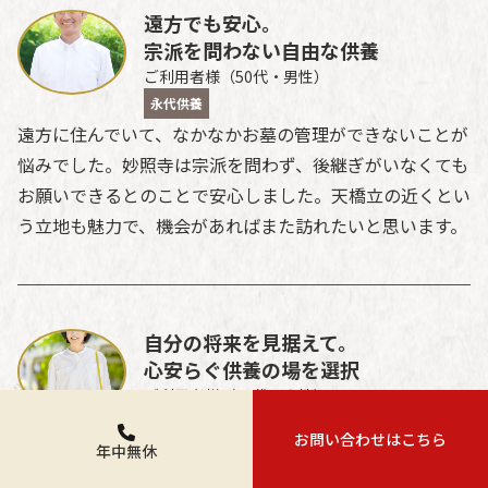
遠方でも安心。
宗派を問わない自由な供養
ご利用者様（50代・男性）
永代供養
遠方に住んでいて、なかなかお墓の管理ができないことが
悩みでした。妙照寺は宗派を問わず、後継ぎがいなくても
お願いできるとのことで安心しました。天橋立の近くとい
う立地も魅力で、機会があればまた訪れたいと思います。
自分の将来を見据えて。
心安らぐ供養の場を選択
ご利用者様（60代・女性）
永代供養
お問い合わせはこちら
年中無休
将来のために自分自身の供養先を探していました。妙照寺
では、手続きがとてもわかりやすく、住職さんも親切に対