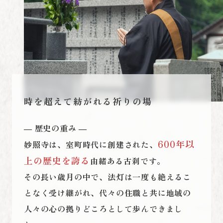
時を超えて紡がれる祈りの場
― 歴史の重み ―
600年以
妙照寺は、室町時代に創建された、
上の歴史を誇る
由緒ある古刹です。
その長い歳月の中で、法灯は一度も絶えるこ
となく受け継がれ、代々の住職と共に地域の
人々の心の拠りどころとして歩んできまし