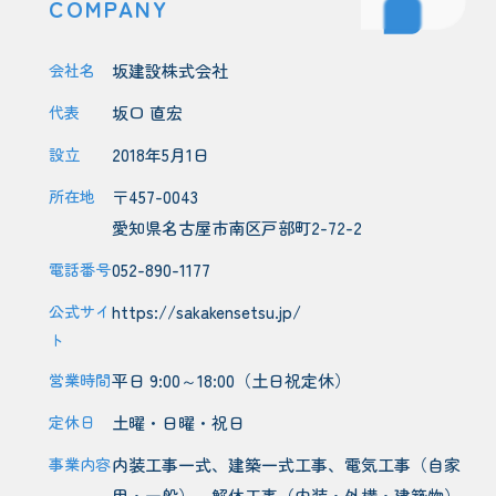
COMPANY
会社名
坂建設株式会社
代表
坂口 直宏
設立
2018年5月1日
所在地
〒457-0043
愛知県名古屋市南区戸部町2-72-2
電話番号
052-890-1177
公式サイ
https://sakakensetsu.jp/
ト
営業時間
平日 9:00～18:00（土日祝定休）
定休日
土曜・日曜・祝日
事業内容
内装工事一式、建築一式工事、電気工事（自家
用・一般）、解体工事（内装・外構・建築物）、