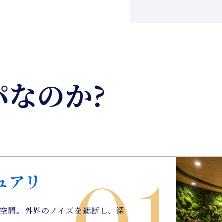
パなのか?
ュアリ
空間。外界のノイズを遮断し、深