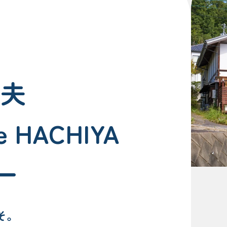
幸夫
e HACHIYA
ー
そ。