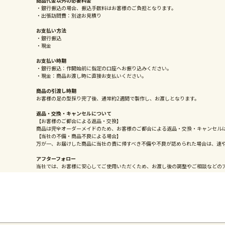
商品代金以外の必要料金
・銀行振込の場合、振込手数料はお客様のご負担となります。
・出張訪問費：別途お見積り
お支払い方法
・銀行振込
・現金
お支払い時期
・銀行振込：作開始前に指定の口座へお振り込みください。
・現金：商品お渡し時に直接お支払いください。
商品の引渡し時期
お客様の足の型採り完了後、通常約2週間で製作し、お渡しとなります。
返品・交換・キャンセルについて
【お客様のご都合による返品・交換】
商品は完全オーダーメイドのため、お客様のご都合による返品・交換・キャンセル
【当社の不備・商品不良による場合】
万が一、お届けした商品に当社の責に帰すべき不備や不良が認められた場合は、速
アフターフォロー
当社では、お客様に安心してご使用いただくため、お渡し後の調整やご相談などの