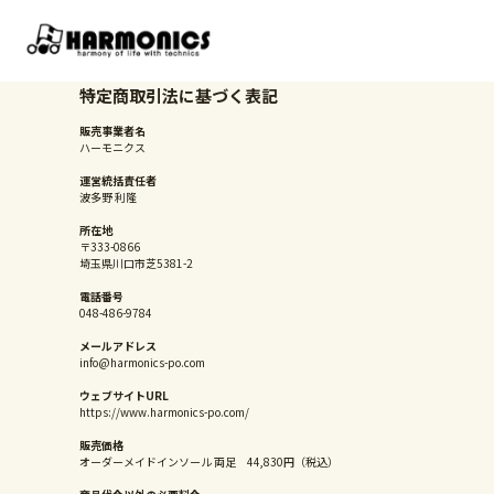
特定商取引法に基づく表記
販売事業者名
ハーモニクス
運営統括責任者
波多野 利隆
所在地
〒333-0866
埼玉県川口市芝5381-2
電話番号
048-486-9784
メールアドレス
info@harmonics-po.com
ウェブサイトURL
https://www.harmonics-po.com/
販売価格
オーダーメイドインソール 両足
44,830円（税込）