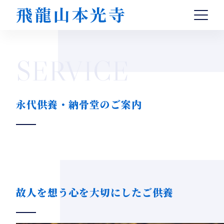
トップ
飛龍山本光寺について
SERVICE
法要・仏事
永代供養・納骨堂
よくある質問
永代供養・納骨堂のご案内
0242-22-6174
【受付時間】9:00～18:00
故人を想う心を大切にしたご供養