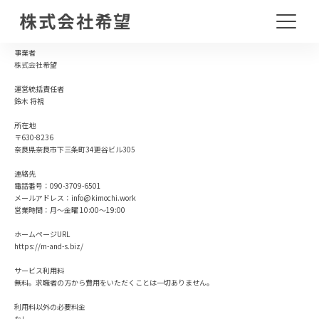
事業者
株式会社希望
運営統括責任者
鈴木 将視
所在地
〒630-8236
奈良県奈良市下三条町34更谷ビル305
連絡先
電話番号：090-3709-6501
メールアドレス：info@kimochi.work
営業時間：月～金曜 10:00～19:00
ホームページURL
https://m-and-s.biz/
サービス利用料
無料。求職者の方から費用をいただくことは一切ありません。
利用料以外の必要料金
なし。