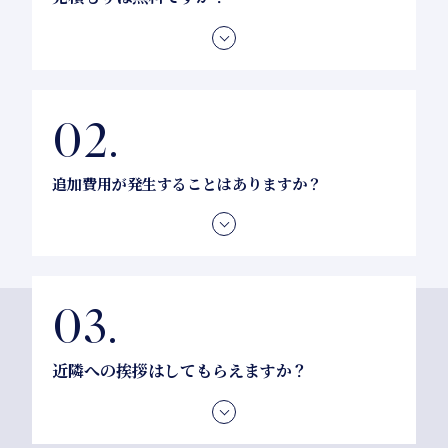
はい、お見積もりは無料です。ご提示した内容にご
納得いただいてからのご契約となりますので、どう
ぞ安心してお気軽にご相談ください。無理に契約を
迫ることは一切ございません。
追加費用が発生することはありますか？
原則として追加費用は発生いたしません。万が一、
追加工事の可能性がある場合は、必ずお見積もりの
段階で事前にご説明いたします。
近隣への挨拶はしてもらえますか？
もちろん当社が責任をもって行います。着工前にス