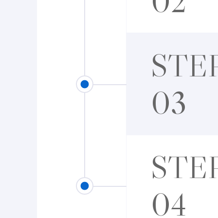
02
STE
03
STE
04