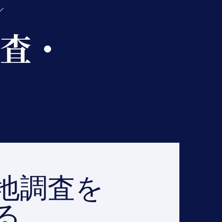
／
査・
地調査を
る